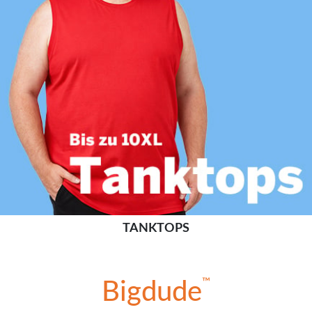
TANKTOPS
™
Bigdude