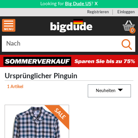
Looking for
Big Dude US
?
X
Registrieren
Einloggen
0
Einge
Ursprünglicher Pinguin
1 Artikel
Neuheiten