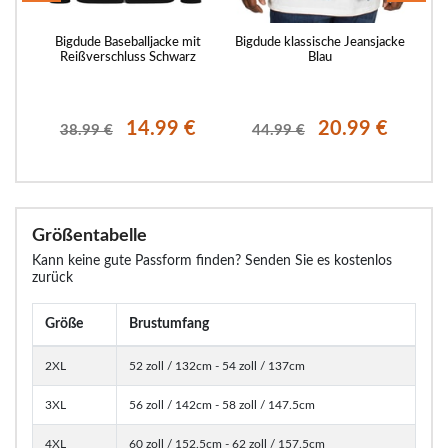
e
Bigdude Baseballjacke mit
Bigdude klassische Jeansjacke
Big
Reißverschluss Schwarz
Blau
€
14.99 €
20.99 €
38.99 €
44.99 €
Größentabelle
Kann keine gute Passform finden? Senden Sie es kostenlos
zurück
Größe
Brustumfang
2XL
52 zoll / 132cm - 54 zoll / 137cm
3XL
56 zoll / 142cm - 58 zoll / 147.5cm
4XL
60 zoll / 152.5cm - 62 zoll / 157.5cm