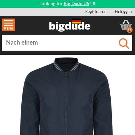
Looking for
Big Dude US
?
X
Registrieren
Einloggen
0
Einge