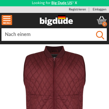
Looking for
Big Dude US
?
X
Registrieren
Einloggen
0
Einge