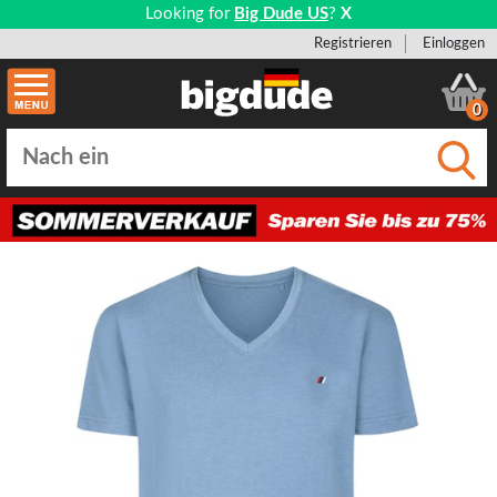
Looking for
Big Dude US
?
X
Registrieren
Einloggen
0
Einge