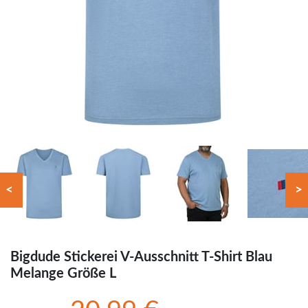
<
>
Bigdude Stickerei V-Ausschnitt T-Shirt Blau
Melange Größe L