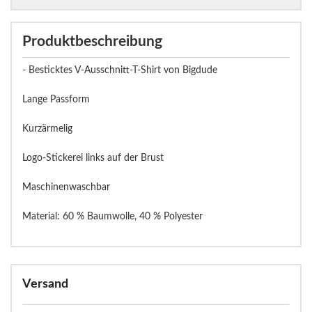
Produktbeschreibung
- Besticktes V-Ausschnitt-T-Shirt von Bigdude
Lange Passform
Kurzärmelig
Logo-Stickerei links auf der Brust
Maschinenwaschbar
Material: 60 % Baumwolle, 40 % Polyester
Versand