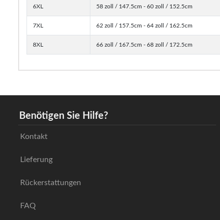
6XL
58 zoll / 147.5cm - 60 zoll / 152.5cm
7XL
62 zoll / 157.5cm - 64 zoll / 162.5cm
8XL
66 zoll / 167.5cm - 68 zoll / 172.5cm
Benötigen Sie Hilfe?
Kontakt
Lieferung
Rückerstattungen
FAQ