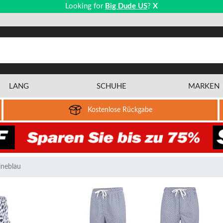
Looking for
Big Dude US
?
X
LANG
SCHUHE
MARKEN
Kostenlose Rückgabe
ineblau