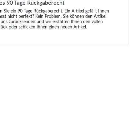
es 90 Tage Rückgaberecht
Loop
Bigdude Utility Fleece
Bigdude Fleece Cargo
Bigdude Heavy Ca
neblau
Shorts Schwarz
Shorts Schwarz
Shorts Schwarz
n Sie ein 90 Tage Rückgaberecht. Ein Artikel gefällt Ihnen
asst nicht perfekt? Kein Problem, Sie können den Artikel
 uns zurücksenden und wir erstatten Ihnen den vollen
rück oder schicken Ihnen einen neuen Artikel.
99 €
19.99 €
20.99 €
26.9
30.99 €
33.99 €
29.99 €