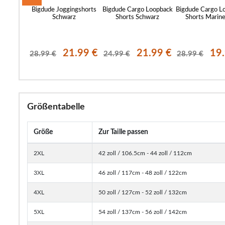
y Cargo
Bigdude Joggingshorts
Bigdude Cargo Loopback
Bigdude Cargo L
eigrün
Schwarz
Shorts Schwarz
Shorts Marine
.99 €
21.99 €
21.99 €
19
28.99 €
24.99 €
28.99 €
Größentabelle
Größe
Zur Taille passen
2XL
42 zoll / 106.5cm - 44 zoll / 112cm
3XL
46 zoll / 117cm - 48 zoll / 122cm
4XL
50 zoll / 127cm - 52 zoll / 132cm
5XL
54 zoll / 137cm - 56 zoll / 142cm