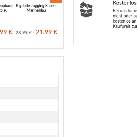
Kostenlos
oopback
Bigdude Jogging Shorts
Superleichte Stretch-
Bigdude Camo 
blau
Marineblau
Chinoshorts mit
Back Shorts Mari
Bei uns habe
elastischem Bund von
nicht oder p
Bigdude, Marineblau
kostenlos an
Kaufpreis zu
.99 €
21.99 €
28.99 €
14.
28.99 €
35.99 €
30.99 €