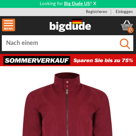
Looking for
Big Dude US
?
X
Registrieren
Einloggen
0
Einge