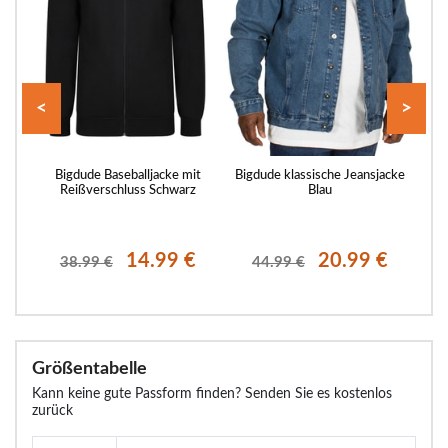
<
>
e
Bigdude Baseballjacke mit
Bigdude klassische Jeansjacke
Big
Reißverschluss Schwarz
Blau
€
14.99 €
20.99 €
38.99 €
44.99 €
Größentabelle
Kann keine gute Passform finden? Senden Sie es kostenlos
zurück