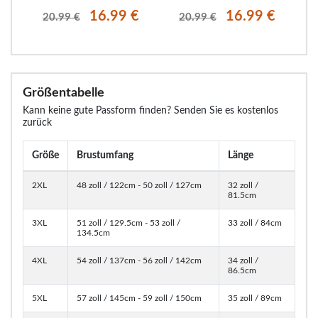
€
16.99 €
16.99 €
20.99 €
20.99 €
Größentabelle
Kann keine gute Passform finden? Senden Sie es kostenlos
zurück
Größe
Brustumfang
Länge
2XL
48 zoll / 122cm - 50 zoll / 127cm
32 zoll /
81.5cm
3XL
51 zoll / 129.5cm - 53 zoll /
33 zoll / 84cm
134.5cm
4XL
54 zoll / 137cm - 56 zoll / 142cm
34 zoll /
86.5cm
5XL
57 zoll / 145cm - 59 zoll / 150cm
35 zoll / 89cm