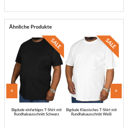
Ähnliche Produkte
<
>
pus-
Bigdude einfarbiges T-Shirt mit
Bigdude Klassisches T-Shirt mit
Bigd
t
Rundhalsausschnitt Schwarz
Rundhalsausschnitt Weiß
Run