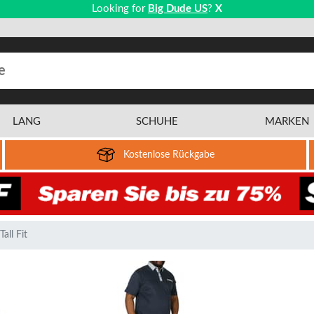
Looking for
Big Dude US
?
X
LANG
SCHUHE
MARKEN
Kostenlose Rückgabe
all Fit