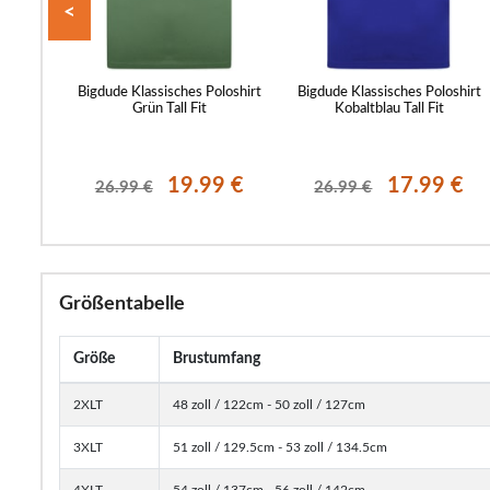
<
st Piqué
Bigdude Klassisches Poloshirt
Bigdude Klassisches Poloshirt
Größe L
Grün Tall Fit
Kobaltblau Tall Fit
9 €
19.99 €
17.99 €
26.99 €
26.99 €
Größentabelle
Größe
Brustumfang
2XLT
48 zoll / 122cm - 50 zoll / 127cm
3XLT
51 zoll / 129.5cm - 53 zoll / 134.5cm
4XLT
54 zoll / 137cm - 56 zoll / 142cm