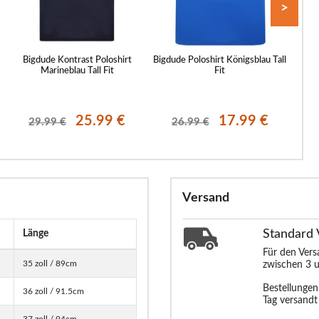
>
Bigdude Kontrast Poloshirt
Bigdude Poloshirt Königsblau Tall
Bi
Marineblau Tall Fit
Fit
25.99 €
17.99 €
29.99 €
26.99 €
Versand
Standard
Länge
Für den Ver
35 zoll / 89cm
zwischen 3 u
Bestellunge
36 zoll / 91.5cm
Tag versandt
37 zoll / 94cm