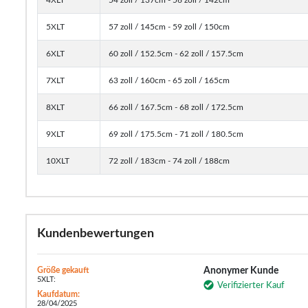
5XLT
57 zoll / 145cm - 59 zoll / 150cm
6XLT
60 zoll / 152.5cm - 62 zoll / 157.5cm
7XLT
63 zoll / 160cm - 65 zoll / 165cm
8XLT
66 zoll / 167.5cm - 68 zoll / 172.5cm
9XLT
69 zoll / 175.5cm - 71 zoll / 180.5cm
10XLT
72 zoll / 183cm - 74 zoll / 188cm
Kundenbewertungen
Größe gekauft
Anonymer Kunde
5XLT:
Verifizierter Kauf
Kaufdatum:
28/04/2025