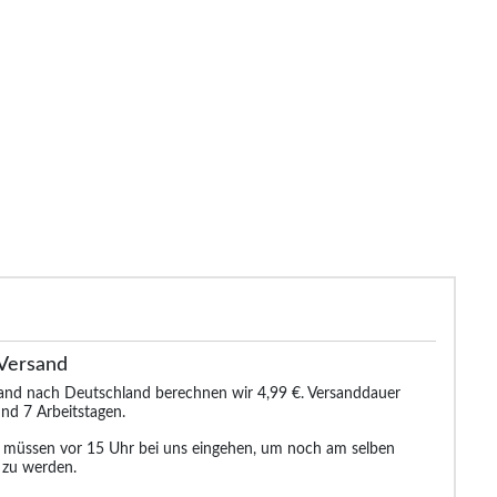
gdude Kontrast Poloshirt
Bigdude Poloshirt aus weichem
Bigdude Polosh
Schwarz Tall Fit
Jersey mit kubanischem Kragen,
hellb
Marineblau, Größe L
25.99 €
23.99 €
29.99 €
29.99 €
29.99 €
Versand
sand nach Deutschland berechnen wir 4,99 €. Versanddauer
nd 7 Arbeitstagen.
n müssen vor 15 Uhr bei uns eingehen, um noch am selben
 zu werden.