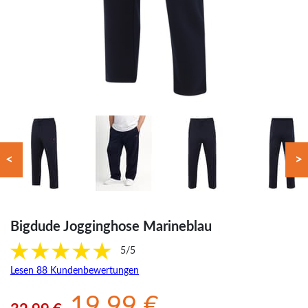
<
>
Bigdude Jogginghose Marineblau
5/5
Lesen 88 Kundenbewertungen
19.99 €