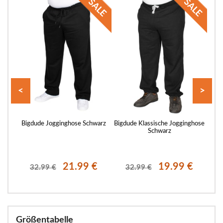
<
>
 mit
Bigdude Jogginghose Schwarz
Bigdude Klassische Jogginghose
B
Schwarz
21.99 €
19.99 €
32.99 €
32.99 €
Größentabelle