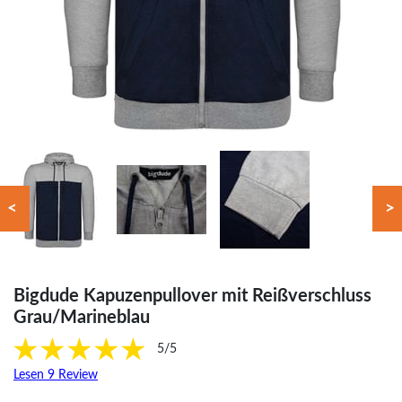
<
>
Bigdude Kapuzenpullover mit Reißverschluss
Grau/Marineblau
5/5
Lesen 9 Review