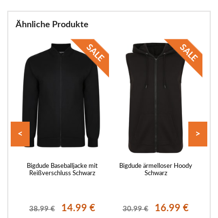
Ähnliche Produkte
<
>
Bigdude Baseballjacke mit
Bigdude ärmelloser Hoody
Big
Reißverschluss Schwarz
Schwarz
hluss
€
14.99 €
16.99 €
38.99 €
30.99 €