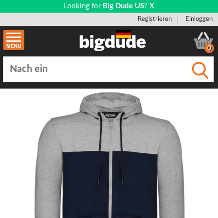
Looking for
Big Dude US
?
X
Registrieren
Einloggen
0
Einge