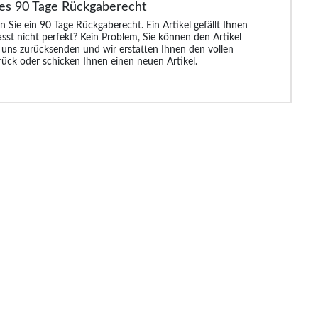
es 90 Tage Rückgaberecht
rm-
Bigdude Raglan Open
Bigdude Raglan-
Bigdude Sherpa
rz
Edge Hoody Dunkelblau
Kapuzenpullover mit
Kapuzenjacke Gr
n Sie ein 90 Tage Rückgaberecht. Ein Artikel gefällt Ihnen
offenem Rand, Mauve
asst nicht perfekt? Kein Problem, Sie können den Artikel
 uns zurücksenden und wir erstatten Ihnen den vollen
rück oder schicken Ihnen einen neuen Artikel.
99 €
10.99 €
10.99 €
29.9
25.99 €
25.99 €
44.99 €