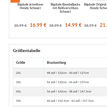
ginal
Bigdude ärmelloser
Bigdude Baseballjacke
Bigdude Original 
 Schwarz
Hoody Schwarz
mit Reißverschluss
Hoody Schw
Schwarz
.99 €
16.99 €
14.99 €
21
30.99 €
38.99 €
38.99 €
Größentabelle
Größe
Brustumfang
2XL
48 zoll / 122cm - 50 zoll / 127cm
3XL
52 zoll / 132cm - 54 zoll / 137cm
4XL
56 zoll / 142cm - 58 zoll / 147.5cm
5XL
60 zoll / 152.5cm - 62 zoll / 157.5cm