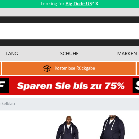
Looking for
Big Dude US
?
X
LANG
SCHUHE
MARKEN
Kostenlose Rückgabe
nkelblau