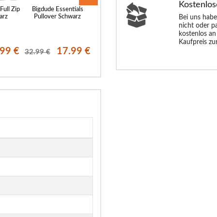
Kostenlos
Full Zip
Bigdude Essentials
Bigdude Raglan Open
Bigdude Kurza
arz
Pullover Schwarz
Edge Hoody Hellblau
Hoodie Schwa
Bei uns habe
nicht oder p
kostenlos an
Kaufpreis zu
.99 €
17.99 €
10.99 €
17.
32.99 €
25.99 €
29.99 €