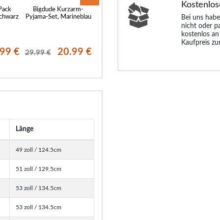
Kostenlos
Pack
Bigdude Kurzarm-
Bigdude Klassische
Bigdude Webpyja
Schwarz
Pyjama-Set, Marineblau
Pyjama Shorts
mit kurzen Ärm
Bei uns habe
Doppelpack
Marineblau/Hell
nicht oder p
Blau/Weinrot
kostenlos an
Kaufpreis zu
.99 €
20.99 €
17.99 €
19.
29.99 €
30.99 €
25.99 €
Länge
49 zoll / 124.5cm
51 zoll / 129.5cm
53 zoll / 134.5cm
53 zoll / 134.5cm