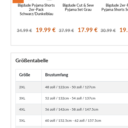
-Waffel-
Bigdude Pyjama Shorts
Bigdude Cut & Sew
Bigdude 2er-
tel
2er-Pack
Pyjama Set Grau
Pyjama Shorts 
sblau
Schwarz/Dunkelblau
.99 €
19.99 €
17.99 €
19
34.99 €
37.99 €
30.99 €
Größentabelle
Größe
Brustumfang
2XL
48 zoll / 122cm - 50 zoll / 127cm
3XL
52 zoll / 132cm - 54 zoll / 137cm
4XL
56 zoll / 142cm - 58 zoll / 147.5cm
5XL
60 zoll / 152.5cm - 62 zoll / 157.5cm