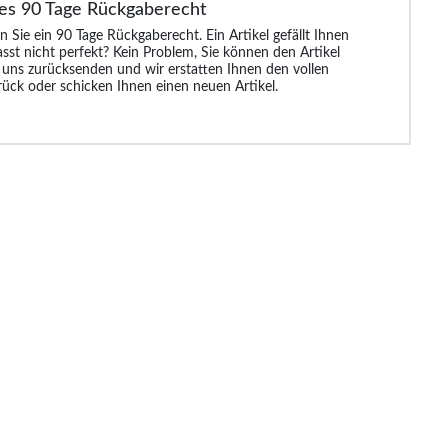
es 90 Tage Rückgaberecht
ma-Set
Bigdude Baumwoll-
Bigdude Baumwoll-
Leichter Bademante
eln,
Pyjama-Set mit
Raglan-Pyjama-Set,
Bigdude mit
n Sie ein 90 Tage Rückgaberecht. Ein Artikel gefällt Ihnen
blau
Palmenmuster, Türkis
Karmesinrot/Marineblau
Paspelierung, Marin
asst nicht perfekt? Kein Problem, Sie können den Artikel
 uns zurücksenden und wir erstatten Ihnen den vollen
rück oder schicken Ihnen einen neuen Artikel.
99 €
25.99 €
21.99 €
29.9
24.99 €
32.99 €