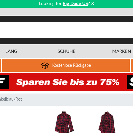
Looking for
Big Dude US
?
X
LANG
SCHUHE
MARKEN
Kostenlose Rückgabe
nkelblau/Rot