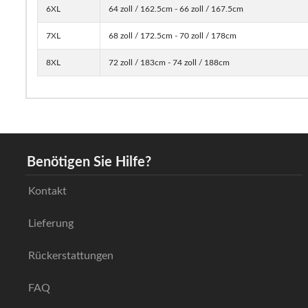
6XL
64 zoll / 162.5cm - 66 zoll / 167.5cm
7XL
68 zoll / 172.5cm - 70 zoll / 178cm
8XL
72 zoll / 183cm - 74 zoll / 188cm
Benötigen Sie Hilfe?
Kontakt
Lieferung
Rückerstattungen
FAQ