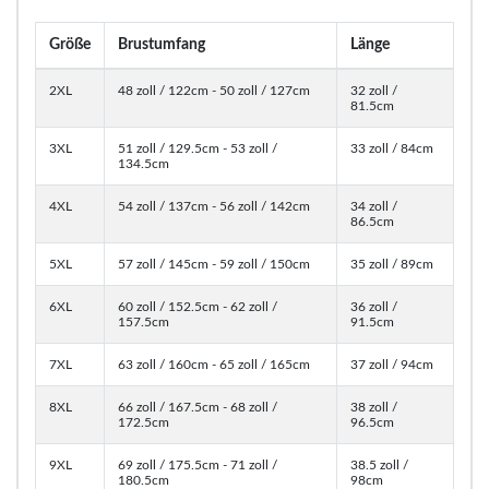
Größe
Brustumfang
Länge
2XL
48 zoll / 122cm - 50 zoll / 127cm
32 zoll /
81.5cm
3XL
51 zoll / 129.5cm - 53 zoll /
33 zoll / 84cm
134.5cm
4XL
54 zoll / 137cm - 56 zoll / 142cm
34 zoll /
86.5cm
5XL
57 zoll / 145cm - 59 zoll / 150cm
35 zoll / 89cm
6XL
60 zoll / 152.5cm - 62 zoll /
36 zoll /
157.5cm
91.5cm
7XL
63 zoll / 160cm - 65 zoll / 165cm
37 zoll / 94cm
8XL
66 zoll / 167.5cm - 68 zoll /
38 zoll /
172.5cm
96.5cm
9XL
69 zoll / 175.5cm - 71 zoll /
38.5 zoll /
180.5cm
98cm