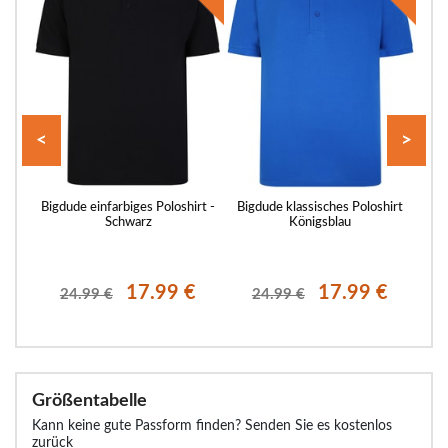
<
>
shirt
Bigdude einfarbiges Poloshirt -
Bigdude klassisches Poloshirt
Bigd
lgrau
Schwarz
Königsblau
€
17.99 €
17.99 €
24.99 €
24.99 €
Größentabelle
Kann keine gute Passform finden? Senden Sie es kostenlos
zurück