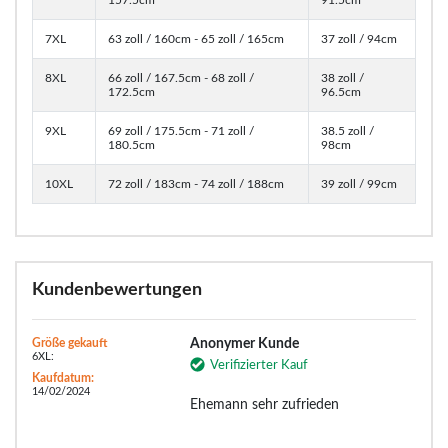
157.5cm
91.5cm
7XL
63 zoll / 160cm - 65 zoll / 165cm
37 zoll / 94cm
8XL
66 zoll / 167.5cm - 68 zoll /
38 zoll /
172.5cm
96.5cm
9XL
69 zoll / 175.5cm - 71 zoll /
38.5 zoll /
180.5cm
98cm
10XL
72 zoll / 183cm - 74 zoll / 188cm
39 zoll / 99cm
Kundenbewertungen
Größe gekauft
Anonymer Kunde
6XL:
Verifizierter Kauf
Kaufdatum:
14/02/2024
Ehemann sehr zufrieden