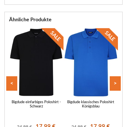
Ähnliche Produkte
<
>
hirt
Bigdude einfarbiges Poloshirt -
Bigdude klassisches Poloshirt
Bigd
Schwarz
Königsblau
€
17.99 €
17.99 €