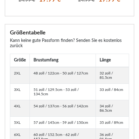
24.99 €
24.99 €
Größentabelle
Kann keine gute Passform finden? Senden Sie es kostenlos
zurück
Größe
Brustumfang
Länge
2XL
48 zoll / 122cm - 50 zoll / 127cm
32 zoll /
81.5cm
3XL
51 zoll / 129.5cm - 53 zoll /
33 zoll / 84cm
134.5cm
4XL
54 zoll / 137cm - 56 zoll / 142cm
34 zoll /
86.5cm
5XL
57 zoll / 145cm - 59 zoll / 150cm
35 zoll / 89cm
6XL
60 zoll / 152.5cm - 62 zoll /
36 zoll /