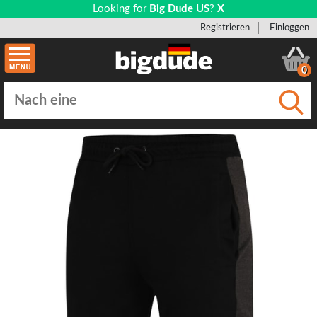
Looking for
Big Dude US
?
X
Registrieren
Einloggen
0
Einge