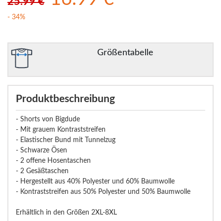
25.99 €
- 34%
Größentabelle
Produktbeschreibung
- Shorts von Bigdude
- Mit grauem Kontraststreifen
- Elastischer Bund mit Tunnelzug
- Schwarze Ösen
- 2 offene Hosentaschen
- 2 Gesäßtaschen
- Hergestellt aus 40% Polyester und 60% Baumwolle
- Kontraststreifen aus 50% Polyester und 50% Baumwolle
Erhältlich in den Größen 2XL-8XL