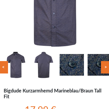
<
>
Bigdude Kurzarmhemd Marineblau/Braun Tall
Fit