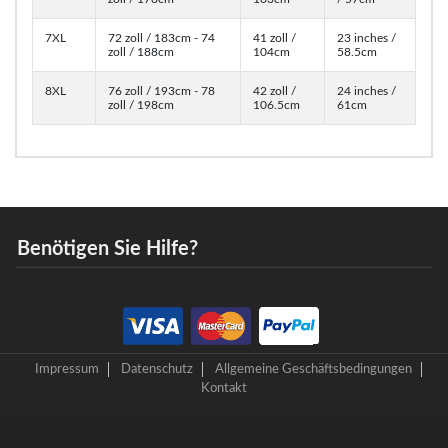
7XL
72 zoll / 183cm - 74
41 zoll /
23 inches /
zoll / 188cm
104cm
58.5cm
8XL
76 zoll / 193cm - 78
42 zoll /
24 inches /
zoll / 198cm
106.5cm
61cm
Benötigen Sie Hilfe?
Impressum
Datenschutz
Allgemeine Geschäftsbedingungen
Kontakt