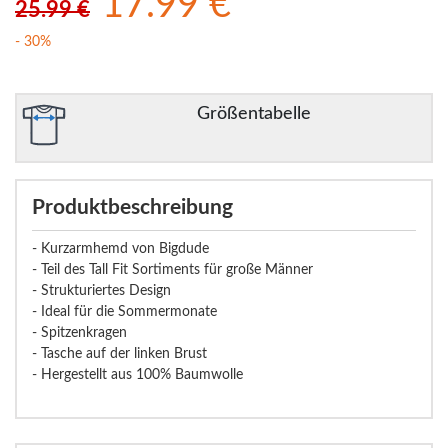
17.99 €
25.99 €
- 30%
Größentabelle
Produktbeschreibung
- Kurzarmhemd von Bigdude
- Teil des Tall Fit Sortiments für große Männer
- Strukturiertes Design
- Ideal für die Sommermonate
- Spitzenkragen
- Tasche auf der linken Brust
- Hergestellt aus 100% Baumwolle