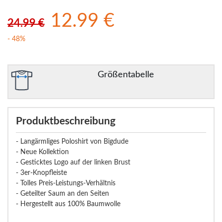
12.99 €
24.99 €
- 48%
Größentabelle
Produktbeschreibung
- Langärmliges Poloshirt von Bigdude
- Neue Kollektion
- Gesticktes Logo auf der linken Brust
- 3er-Knopfleiste
- Tolles Preis-Leistungs-Verhältnis
- Geteilter Saum an den Seiten
- Hergestellt aus 100% Baumwolle