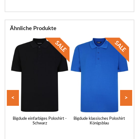
Ähnliche Produkte
<
>
-Polo
Bigdude einfarbiges Poloshirt -
Bigdude klassisches Poloshirt
Bigd
Schwarz
Königsblau