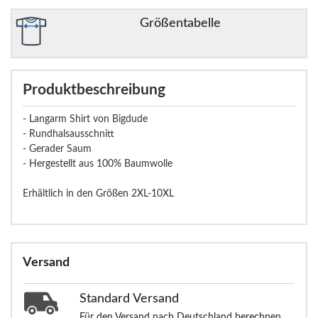
Größentabelle
Produktbeschreibung
- Langarm Shirt von Bigdude
- Rundhalsausschnitt
- Gerader Saum
- Hergestellt aus 100% Baumwolle
Erhältlich in den Größen 2XL-10XL
Versand
Standard
Versand
Für den Versand nach Deutschland berechnen