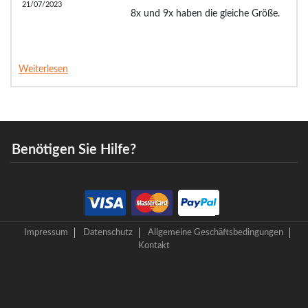
21/07/2023
8x und 9x haben die gleiche Größe.
Weiterlesen
Benötigen Sie Hilfe?
Impressum
Datenschutz
Allgemeine Geschäftsbedingungen
Kontakt