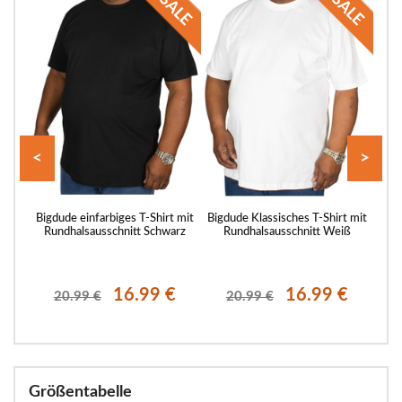
<
>
pus-
Bigdude einfarbiges T-Shirt mit
Bigdude Klassisches T-Shirt mit
Bigd
t
Rundhalsausschnitt Schwarz
Rundhalsausschnitt Weiß
Run
€
16.99 €
16.99 €
20.99 €
20.99 €
Größentabelle