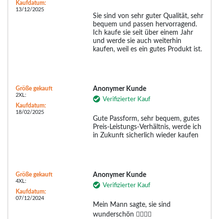
Kaufdatum:
13/12/2025
Sie sind von sehr guter Qualität, sehr
bequem und passen hervorragend.
Ich kaufe sie seit über einem Jahr
und werde sie auch weiterhin
kaufen, weil es ein gutes Produkt ist.
Größe gekauft
Anonymer Kunde
2XL:
Verifizierter Kauf
Kaufdatum:
18/02/2025
Gute Passform, sehr bequem, gutes
Preis-Leistungs-Verhältnis, werde ich
in Zukunft sicherlich wieder kaufen
Größe gekauft
Anonymer Kunde
4XL:
Verifizierter Kauf
Kaufdatum:
07/12/2024
Mein Mann sagte, sie sind
wunderschön 👍🏻👍🏻