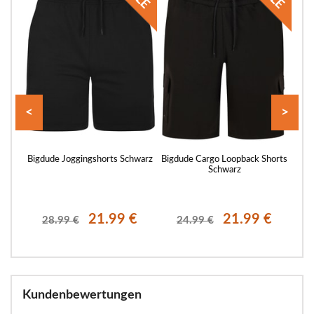
<
>
rts
Bigdude Joggingshorts Schwarz
Bigdude Cargo Loopback Shorts
Bigd
Schwarz
€
21.99 €
21.99 €
28.99 €
24.99 €
Kundenbewertungen