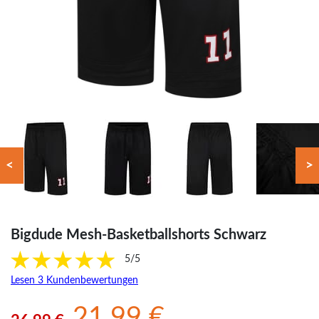
<
>
Bigdude Mesh-Basketballshorts Schwarz
5/5
Lesen 3 Kundenbewertungen
21.99 €