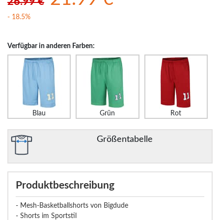
26.99 €
- 18.5%
Verfügbar in anderen Farben:
Blau
Grün
Rot
Größentabelle
Produktbeschreibung
- Mesh-Basketballshorts von Bigdude
- Shorts im Sportstil