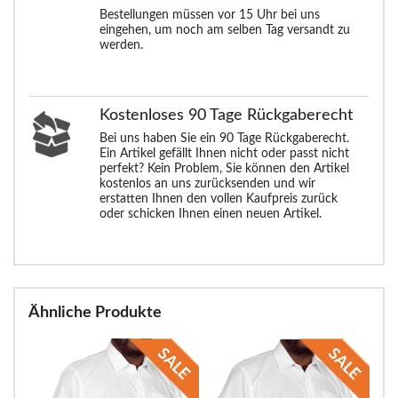
Bestellungen müssen vor 15 Uhr bei uns
eingehen, um noch am selben Tag versandt zu
werden.
Kostenloses 90 Tage Rückgaberecht
Bei uns haben Sie ein 90 Tage Rückgaberecht.
Ein Artikel gefällt Ihnen nicht oder passt nicht
perfekt? Kein Problem, Sie können den Artikel
kostenlos an uns zurücksenden und wir
erstatten Ihnen den vollen Kaufpreis zurück
oder schicken Ihnen einen neuen Artikel.
Ähnliche Produkte