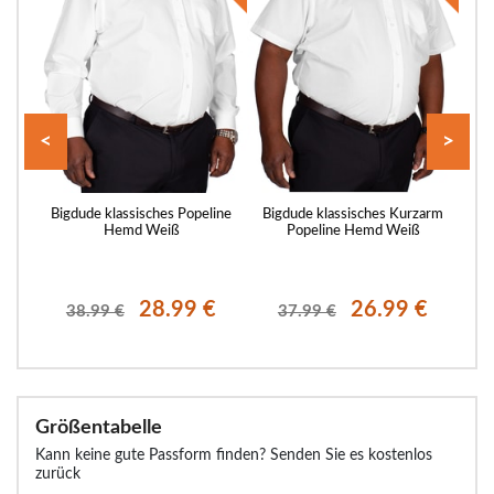
<
>
-
Bigdude klassisches Popeline
Bigdude klassisches Kurzarm
Bi
,
Hemd Weiß
Popeline Hemd Weiß
€
28.99 €
26.99 €
38.99 €
37.99 €
Größentabelle
Kann keine gute Passform finden? Senden Sie es kostenlos
zurück