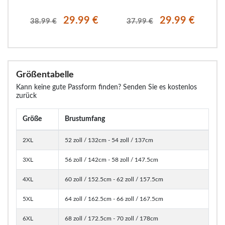
€
29.99 €
29.99 €
38.99 €
37.99 €
Größentabelle
Kann keine gute Passform finden? Senden Sie es kostenlos
zurück
Größe
Brustumfang
2XL
52 zoll / 132cm - 54 zoll / 137cm
3XL
56 zoll / 142cm - 58 zoll / 147.5cm
4XL
60 zoll / 152.5cm - 62 zoll / 157.5cm
5XL
64 zoll / 162.5cm - 66 zoll / 167.5cm
6XL
68 zoll / 172.5cm - 70 zoll / 178cm