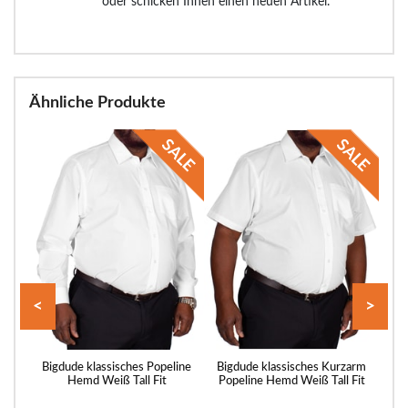
oder schicken Ihnen einen neuen Artikel.
Ähnliche Produkte
<
>
arm
Bigdude klassisches Popeline
Bigdude klassisches Kurzarm
Bi
it
Hemd Weiß Tall Fit
Popeline Hemd Weiß Tall Fit
Pope