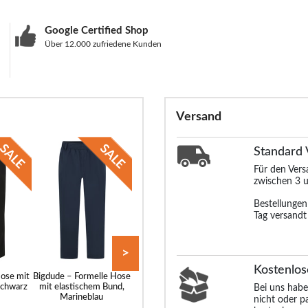
Google Certified Shop
Über 12.000 zufriedene Kunden
Versand
Standard
Für den Ver
zwischen 3 u
Bestellunge
Tag versandt
>
Kostenlos
Hose mit
Bigdude – Formelle Hose
Bigdude elastische
Bigdude 4-We
Schwarz
mit elastischem Bund,
Cargohose Marineblau
Stretch-Cargoh
Bei uns habe
Marineblau
Schwarz
nicht oder p