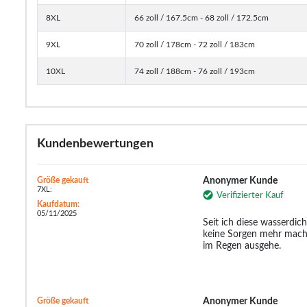
8XL
66 zoll / 167.5cm - 68 zoll / 172.5cm
9XL
70 zoll / 178cm - 72 zoll / 183cm
10XL
74 zoll / 188cm - 76 zoll / 193cm
Kundenbewertungen
Größe gekauft
Anonymer Kunde
7XL:
Verifizierter Kauf
Kaufdatum:
05/11/2025
Seit ich diese wasserdic
keine Sorgen mehr mach
im Regen ausgehe.
Größe gekauft
Anonymer Kunde