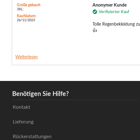
Größe gekauft
Anonymer Kunde
3XL:
Verifizierter Kauf
Kaufdatum:
26/11/2023
Tolle Regenbekleidung z
👍
Weiterlesen
Benötigen Sie Hilfe?
Kontakt
Lieferung
Rückerstattungen