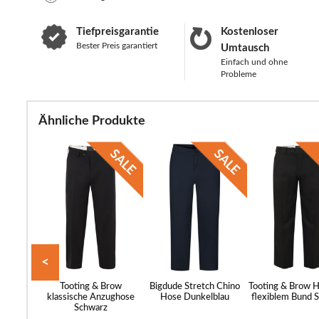
Tiefpreisgarantie
Kostenloser
Bester Preis garantiert
Umtausch
Einfach und ohne
Probleme
Ähnliche Produkte
<
os mit
Tooting & Brow
Bigdude Stretch Chino
Tooting & Brow 
und und
klassische Anzughose
Hose Dunkelblau
flexiblem Bund 
ineblau
Schwarz