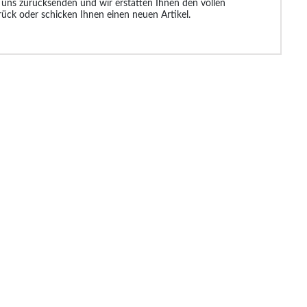
 uns zurücksenden und wir erstatten Ihnen den vollen
rück oder schicken Ihnen einen neuen Artikel.
99 €
37.99 €
38.99 €
26.9
51.99 €
83.99 €
44.99 €