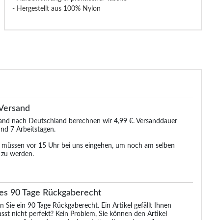
- Hergestellt aus 100% Nylon
Versand
sand nach Deutschland berechnen wir 4,99 €. Versanddauer
nd 7 Arbeitstagen.
n müssen vor 15 Uhr bei uns eingehen, um noch am selben
 zu werden.
es 90 Tage Rückgaberecht
ge-
Bigdude Strapazierfähige
Tooting & Brow
Tooting & Brow
ose
Arbeitshose, Anthrazit
Anzughose Pierlo
klassische Anzugh
n Sie ein 90 Tage Rückgaberecht. Ein Artikel gefällt Ihnen
Schwarz
Dunkelblau
asst nicht perfekt? Kein Problem, Sie können den Artikel