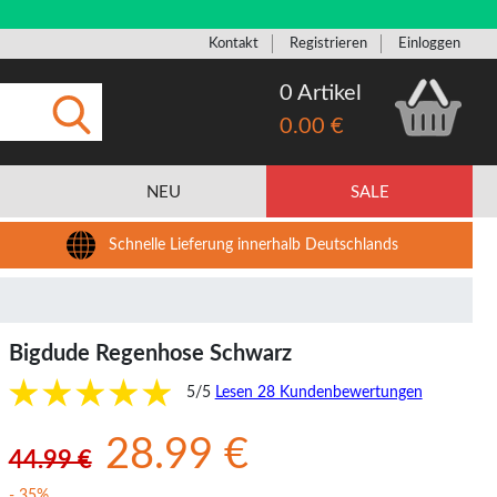
Kontakt
Registrieren
Einloggen
0 Artikel
0.00 €
Eingeben
NEU
SALE
Schnelle Lieferung innerhalb Deutschlands
Bigdude Regenhose Schwarz
5/5
Lesen 28 Kundenbewertungen
28.99 €
44.99 €
- 35%