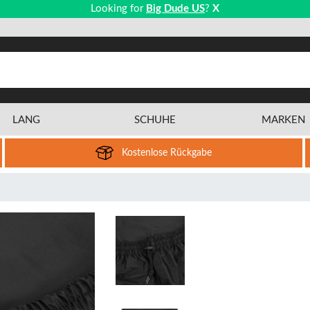
Looking for
Big Dude US
?
X
LANG
SCHUHE
MARKEN
Kostenlose Rückgabe