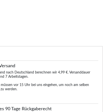
ude Jeans mit elastischem
Bigdude Loose Fit Stretch-Jeans
Bigdude St
Bund Schwarz
Schwarz
29.99 €
32.99 €
38.99 €
38.99 €
47.99 €
Versand
sand nach Deutschland berechnen wir 4,99 €. Versanddauer
nd 7 Arbeitstagen.
n müssen vor 15 Uhr bei uns eingehen, um noch am selben
 zu werden.
es 90 Tage Rückgaberecht