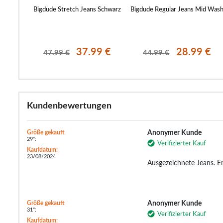
-Jeans in
Bigdude Stretch Jeans Schwarz
Bigdude Regular Jeans Mid Was
au
9 €
37.99 €
28.99 €
47.99 €
44.99 €
Kundenbewertungen
Größe gekauft
Anonymer Kunde
29":
Verifizierter Kauf
Kaufdatum:
23/08/2024
Ausgezeichnete Jeans. 
Größe gekauft
Anonymer Kunde
31":
Verifizierter Kauf
Kaufdatum: