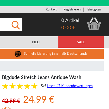
Kontakt
Registrieren
Einloggen
0 Artikel
0.00 €
Eingeben
NEU
SALE
Schnelle Lieferung innerhalb Deutschlands
Bigdude Stretch Jeans Antique Wash
5/5
Lesen 47 Kundenbewertungen
24.99 €
42.99 €
- 41%