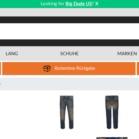
Looking for
Big Dude US
?
X
LANG
SCHUHE
MARKEN
Kostenlose Rückgabe
h