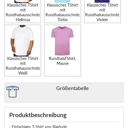
Klassisches TShirt
Klassisches TShirt
Klassisches TShirt
mit
mit
mit
Rundhalsausschnitt
Rundhalsausschnitt
Rundhalsausschnitt
Hellrosa
Türkis
Violett
Klassisches TShirt
RundhalsTShirt,
mit
Mauve
Rundhalsausschnitt
Weiß
Größentabelle
Produktbeschreibung
- Einfarbiges T-Shirt von Bigdude