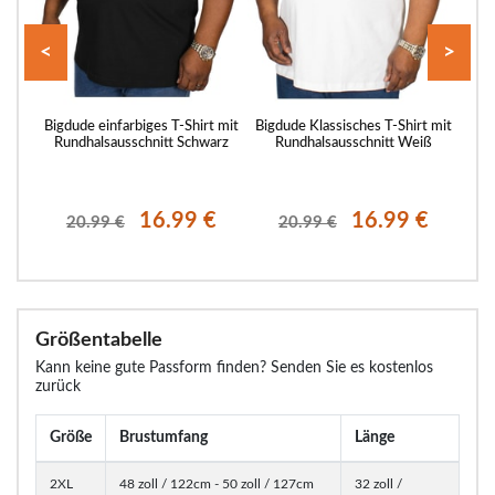
<
>
t mit
Bigdude einfarbiges T-Shirt mit
Bigdude Klassisches T-Shirt mit
Bigd
tt
Rundhalsausschnitt Schwarz
Rundhalsausschnitt Weiß
Run
€
16.99 €
16.99 €
20.99 €
20.99 €
Größentabelle
Kann keine gute Passform finden? Senden Sie es kostenlos
zurück
Größe
Brustumfang
Länge
2XL
48 zoll / 122cm - 50 zoll / 127cm
32 zoll /