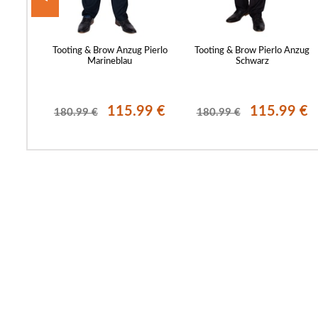
Blazer,
Tooting & Brow Anzug Pierlo
Tooting & Brow Pierlo Anzug
Marineblau
Schwarz
9 €
115.99 €
115.99 €
180.99 €
180.99 €