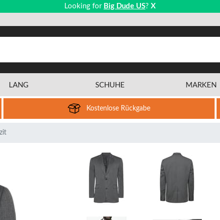
Looking for
Big Dude US
?
X
LANG
SCHUHE
MARKEN
Kostenlose Rückgabe
zit