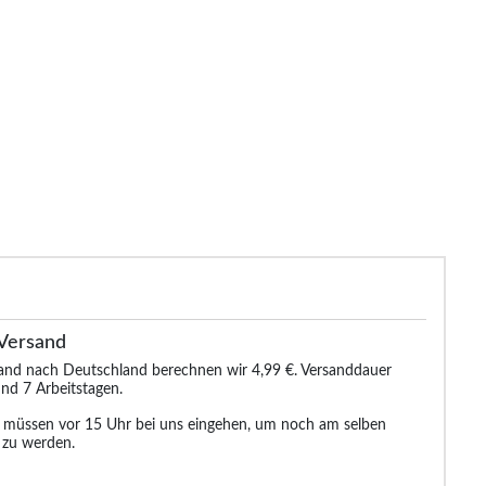
ng & Brow Anzugjacke Pierlo
Tooting & Brow Pierlo Weste
Tooting & B
Schwarz
Anthrazit
S
83.99 €
28.99 €
28.99 €
96.99 €
96.99 €
Versand
sand nach Deutschland berechnen wir 4,99 €. Versanddauer
nd 7 Arbeitstagen.
n müssen vor 15 Uhr bei uns eingehen, um noch am selben
 zu werden.