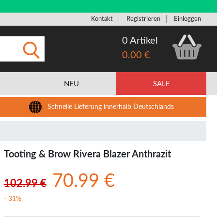
Kontakt
Registrieren
Einloggen
0 Artikel
0.00 €
Eingeben
NEU
SALE
Schnelle Lieferung innerhalb Deutschlands
Tooting & Brow Rivera Blazer Anthrazit
70.99 €
102.99 €
- 31%