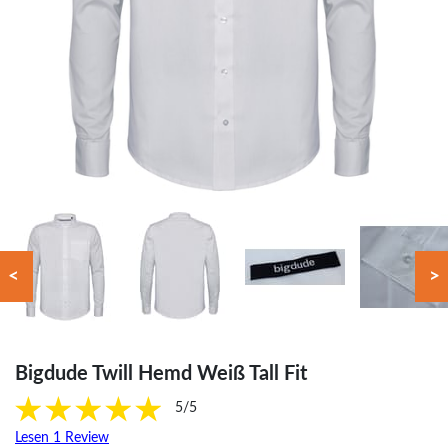
<
>
Bigdude Twill Hemd Weiß Tall Fit
5/5
Lesen 1 Review