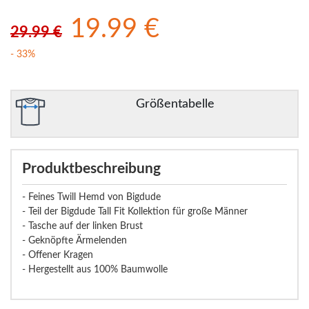
19.99 €
29.99 €
- 33%
Größentabelle
Produktbeschreibung
- Feines Twill Hemd von Bigdude
- Teil der Bigdude Tall Fit Kollektion für große Männer
- Tasche auf der linken Brust
- Geknöpfte Ärmelenden
- Offener Kragen
- Hergestellt aus 100% Baumwolle