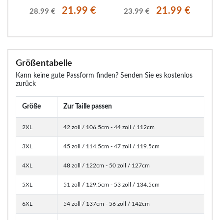
€
21.99 €
21.99 €
28.99 €
23.99 €
Größentabelle
Kann keine gute Passform finden? Senden Sie es kostenlos
zurück
Größe
Zur Taille passen
2XL
42 zoll / 106.5cm - 44 zoll / 112cm
3XL
45 zoll / 114.5cm - 47 zoll / 119.5cm
4XL
48 zoll / 122cm - 50 zoll / 127cm
5XL
51 zoll / 129.5cm - 53 zoll / 134.5cm
6XL
54 zoll / 137cm - 56 zoll / 142cm