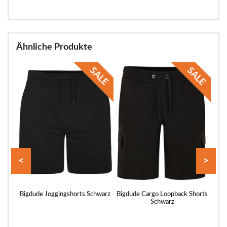
Ähnliche Produkte
<
>
rts
Bigdude Joggingshorts Schwarz
Bigdude Cargo Loopback Shorts
Bigd
Schwarz