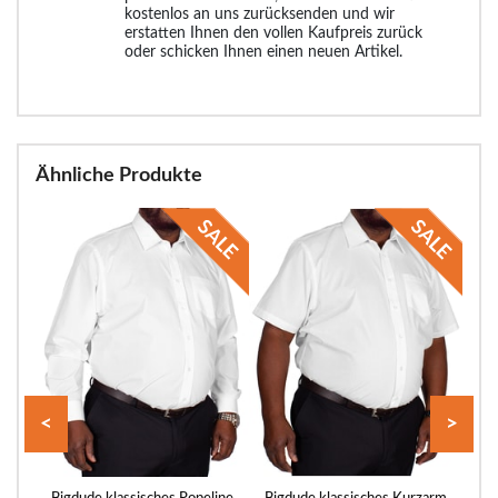
kostenlos an uns zurücksenden und wir
erstatten Ihnen den vollen Kaufpreis zurück
oder schicken Ihnen einen neuen Artikel.
Ähnliche Produkte
<
>
arm
Bigdude klassisches Popeline
Bigdude klassisches Kurzarm
Bi