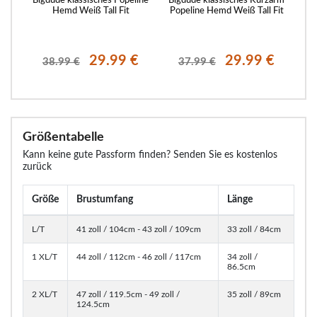
it
Hemd Weiß Tall Fit
Popeline Hemd Weiß Tall Fit
Pope
€
29.99 €
29.99 €
38.99 €
37.99 €
Größentabelle
Kann keine gute Passform finden? Senden Sie es kostenlos
zurück
Größe
Brustumfang
Länge
L/T
41 zoll / 104cm - 43 zoll / 109cm
33 zoll / 84cm
1 XL/T
44 zoll / 112cm - 46 zoll / 117cm
34 zoll /
86.5cm
2 XL/T
47 zoll / 119.5cm - 49 zoll /
35 zoll / 89cm
124.5cm