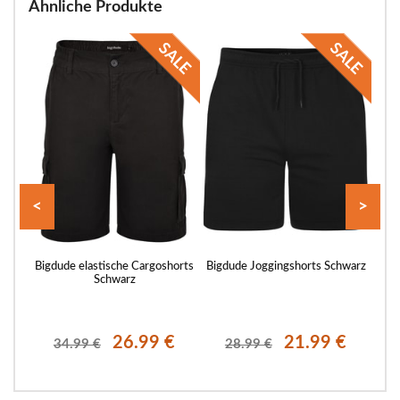
Ähnliche Produkte
<
>
orts
Bigdude elastische Cargoshorts
Bigdude Joggingshorts Schwarz
Bigd
razit
Schwarz
€
26.99 €
21.99 €
34.99 €
28.99 €