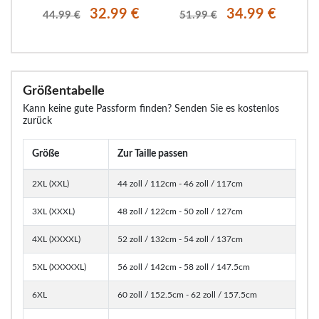
€
32.99 €
34.99 €
44.99 €
51.99 €
Größentabelle
Kann keine gute Passform finden? Senden Sie es kostenlos
zurück
Größe
Zur Taille passen
2XL (XXL)
44 zoll / 112cm - 46 zoll / 117cm
3XL (XXXL)
48 zoll / 122cm - 50 zoll / 127cm
4XL (XXXXL)
52 zoll / 132cm - 54 zoll / 137cm
5XL (XXXXXL)
56 zoll / 142cm - 58 zoll / 147.5cm
6XL
60 zoll / 152.5cm - 62 zoll / 157.5cm