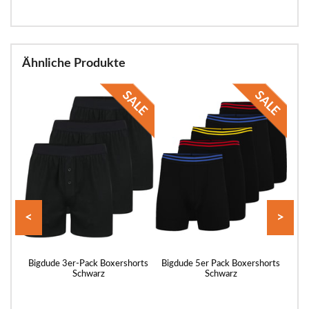
Ähnliche Produkte
<
>
rts
Bigdude 3er-Pack Boxershorts
Bigdude 5er Pack Boxershorts
Bigd
Schwarz
Schwarz