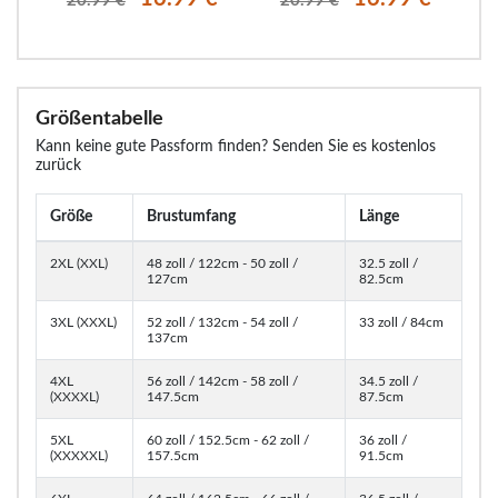
20.99 €
20.99 €
Größentabelle
Kann keine gute Passform finden? Senden Sie es kostenlos
zurück
Größe
Brustumfang
Länge
2XL (XXL)
48 zoll / 122cm - 50 zoll /
32.5 zoll /
127cm
82.5cm
3XL (XXXL)
52 zoll / 132cm - 54 zoll /
33 zoll / 84cm
137cm
4XL
56 zoll / 142cm - 58 zoll /
34.5 zoll /
(XXXXL)
147.5cm
87.5cm
5XL
60 zoll / 152.5cm - 62 zoll /
36 zoll /
(XXXXXL)
157.5cm
91.5cm