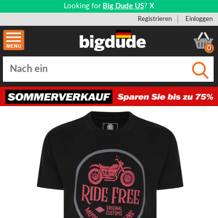
Looking for
Big Dude US
?
X
Registrieren
Einloggen
0
Einge