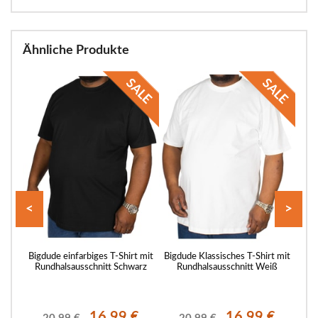
Ähnliche Produkte
<
>
pus-
Bigdude einfarbiges T-Shirt mit
Bigdude Klassisches T-Shirt mit
Bigd
t
Rundhalsausschnitt Schwarz
Rundhalsausschnitt Weiß
Run
€
16.99 €
16.99 €