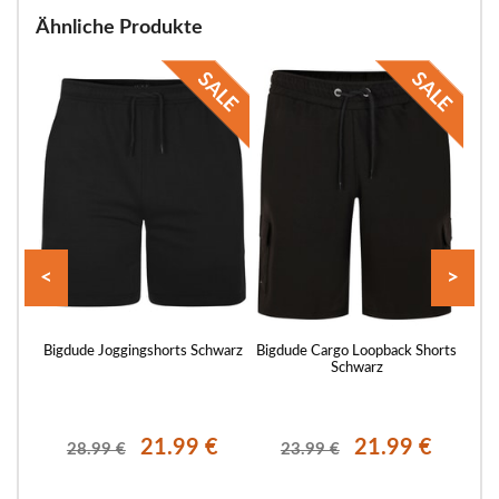
Ähnliche Produkte
<
>
rts
Bigdude Joggingshorts Schwarz
Bigdude Cargo Loopback Shorts
Bigd
Schwarz
€
21.99 €
21.99 €
28.99 €
23.99 €