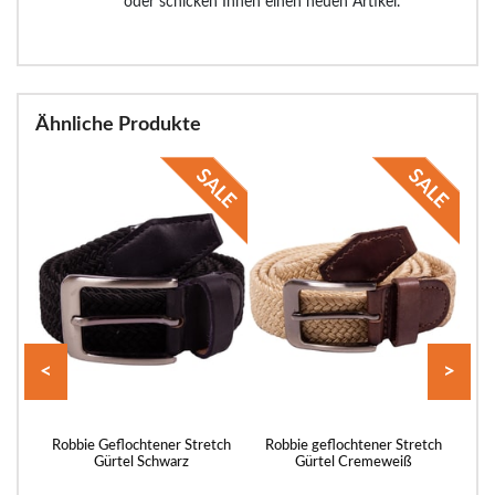
oder schicken Ihnen einen neuen Artikel.
Ähnliche Produkte
<
>
ch-
Robbie Geflochtener Stretch
Robbie geflochtener Stretch
Ro
Gürtel Schwarz
Gürtel Cremeweiß