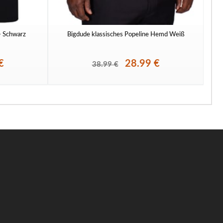
 - Schwarz
Bigdude klassisches Popeline Hemd Weiß
To
€
28.99 €
38.99 €