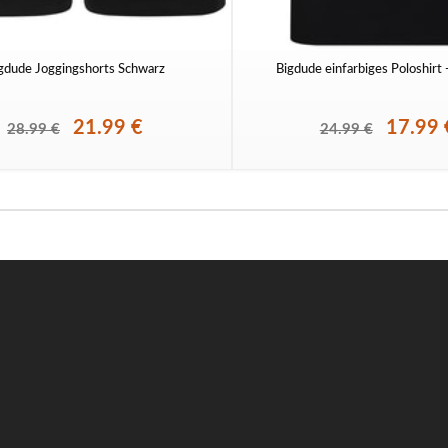
gdude Joggingshorts Schwarz
Bigdude einfarbiges Poloshirt
21.99 €
17.99 
28.99 €
24.99 €