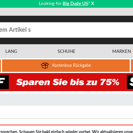
Looking for
Big Dude US
?
X
LANG
SCHUHE
MARKEN
Kostenlose Rückgabe
ntsprechen. Schauen Sie bald einfach wieder vorbei. Wir aktualisieren uns