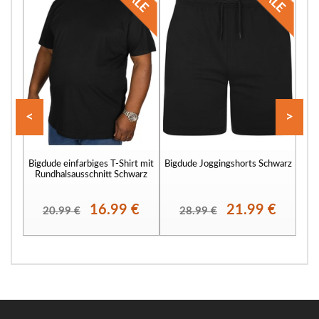
<
>
Bigdude einfarbiges T-Shirt mit
Bigdude Joggingshorts Schwarz
Bigd
Rundhalsausschnitt Schwarz
16.99 €
21.99 €
20.99 €
28.99 €