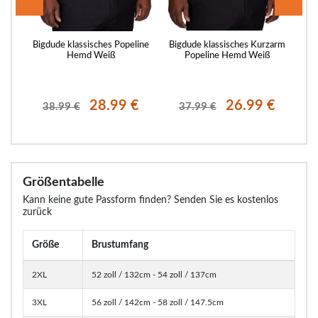
-
Bigdude klassisches Popeline
Bigdude klassisches Kurzarm
Bi
,
Hemd Weiß
Popeline Hemd Weiß
€
28.99 €
26.99 €
38.99 €
37.99 €
Größentabelle
Kann keine gute Passform finden? Senden Sie es kostenlos
zurück
Größe
Brustumfang
2XL
52 zoll / 132cm - 54 zoll / 137cm
3XL
56 zoll / 142cm - 58 zoll / 147.5cm