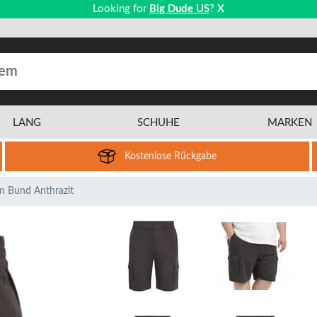
Looking for
Big Dude US
?
X
LANG
SCHUHE
MARKEN
Kostenlose Rückgabe
em Bund Anthrazit