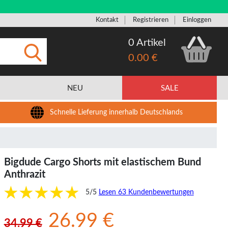
Kontakt
Registrieren
Einloggen
0 Artikel
0.00 €
Eingeben
NEU
SALE
Schnelle Lieferung innerhalb Deutschlands
Bigdude Cargo Shorts mit elastischem Bund
Anthrazit
5/5
Lesen 63 Kundenbewertungen
26.99 €
34.99 €