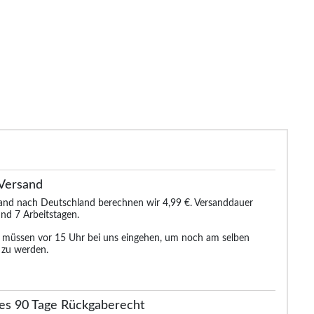
ude Camo Loop Back Shorts
Bigdude Utility Fleece Shorts
Bigdude Fle
Marineblau
Schwarz
S
14.99 €
19.99 €
30.99 €
30.99 €
33.99 €
Versand
sand nach Deutschland berechnen wir 4,99 €. Versanddauer
nd 7 Arbeitstagen.
n müssen vor 15 Uhr bei uns eingehen, um noch am selben
 zu werden.
es 90 Tage Rückgaberecht