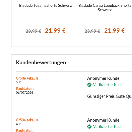
Uni Rot
Bigdude Joggingshorts Schwarz
Bigdude Cargo Loopback Shorts
Schwarz
9 €
21.99 €
21.99 €
28.99 €
23.99 €
Kundenbewertungen
Größe gekauft
Anonymer Kunde
50":
Verifizierter Kauf
Kaufdatum:
06/07/2026
Günstiger Preis Gute Qua
Größe gekauft
Anonymer Kunde
48":
Verifizierter Kauf
Kaufdatum: