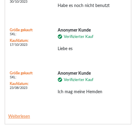
30/10/2023
Habe es noch nicht benutzt
Größe gekauft
Anonymer Kunde
5XL:
Verifizierter Kauf
Kaufdatum:
17/10/2023
Liebe es
Größe gekauft
Anonymer Kunde
5XL:
Verifizierter Kauf
Kaufdatum:
23/08/2023
Ich mag meine Hemden
Weiterlesen