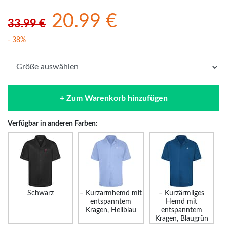
20.99 €
33.99 €
- 38%
+ Zum Warenkorb hinzufügen
Verfügbar in anderen Farben:
Schwarz
– Kurzarmhemd mit
– Kurzärmliges
entspanntem
Hemd mit
Kragen, Hellblau
entspanntem
Kragen, Blaugrün