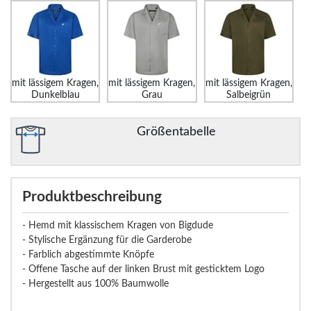
mit lässigem Kragen,
mit lässigem Kragen,
mit lässigem Kragen,
Dunkelblau
Grau
Salbeigrün
Größentabelle
Produktbeschreibung
- Hemd mit klassischem Kragen von Bigdude
- Stylische Ergänzung für die Garderobe
- Farblich abgestimmte Knöpfe
- Offene Tasche auf der linken Brust mit gesticktem Logo
- Hergestellt aus 100% Baumwolle