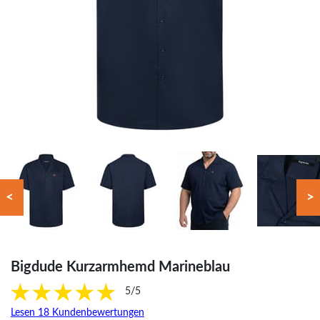
<
>
Bigdude Kurzarmhemd Marineblau
5/5
Lesen 18 Kundenbewertungen