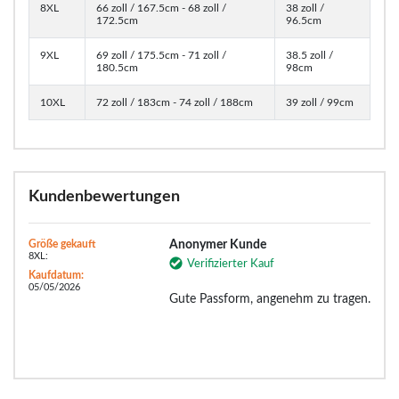
8XL
66 zoll / 167.5cm - 68 zoll /
38 zoll /
172.5cm
96.5cm
9XL
69 zoll / 175.5cm - 71 zoll /
38.5 zoll /
180.5cm
98cm
10XL
72 zoll / 183cm - 74 zoll / 188cm
39 zoll / 99cm
Kundenbewertungen
Größe gekauft
Anonymer Kunde
8XL:
Verifizierter Kauf
Kaufdatum:
05/05/2026
Gute Passform, angenehm zu tragen.