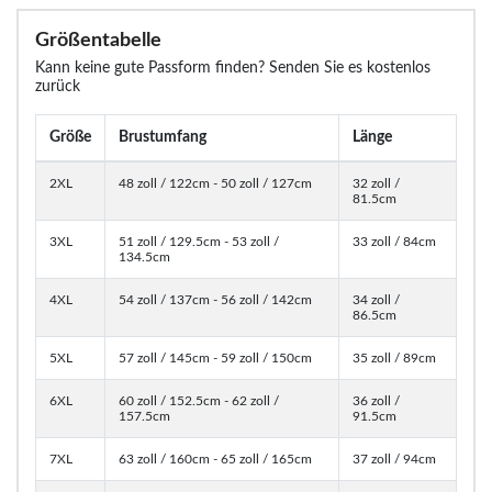
Größentabelle
Kann keine gute Passform finden? Senden Sie es kostenlos
zurück
Größe
Brustumfang
Länge
2XL
48 zoll / 122cm - 50 zoll / 127cm
32 zoll /
81.5cm
3XL
51 zoll / 129.5cm - 53 zoll /
33 zoll / 84cm
134.5cm
4XL
54 zoll / 137cm - 56 zoll / 142cm
34 zoll /
86.5cm
5XL
57 zoll / 145cm - 59 zoll / 150cm
35 zoll / 89cm
6XL
60 zoll / 152.5cm - 62 zoll /
36 zoll /
157.5cm
91.5cm
7XL
63 zoll / 160cm - 65 zoll / 165cm
37 zoll / 94cm