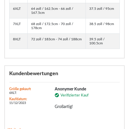
6XLT
64 zoll / 162.5cm - 66 zoll /
37.5 zoll / 95cm
167.5cm
7XLT
68 zoll / 172.5cm - 70 zoll /
38.5 zoll / 98cm
178cm
8XLT
72 zoll / 183cm - 74 zoll / 188cm
39.5 zoll /
100.5cm
Kundenbewertungen
Größe gekauft
Anonymer Kunde
6XLT:
Verifizierter Kauf
Kaufdatum:
11/12/2023
Großartig!