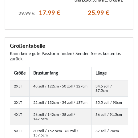
und Logo, Schwarz, Größe L
und
€
17.99 €
25.99 €
29.99 €
Größentabelle
Kann keine gute Passform finden? Senden Sie es kostenlos
zurück
Größe
Brustumfang
Länge
2XLT
48 zoll / 122cm - 50 zoll / 127cm
34.5 zoll /
87.5cm
3XLT
52 zoll / 132cm - 54 zoll / 137cm
35.5 zoll / 90cm
4XLT
56 zoll / 142cm - 58 zoll /
36 zoll / 91.5cm
147.5cm
5XLT
60 zoll / 152.5cm - 62 zoll /
37 zoll / 94cm
157.5cm