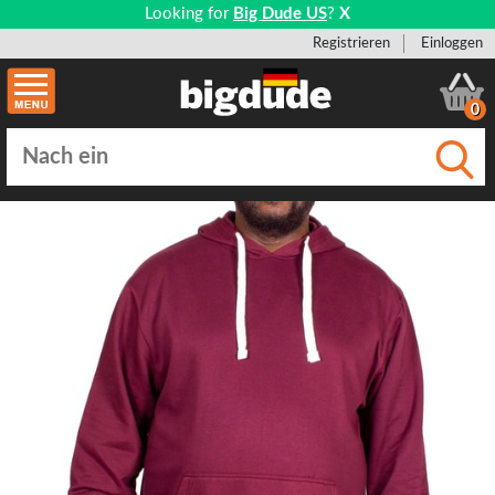
Looking for
Big Dude US
?
X
Registrieren
Einloggen
0
Einge