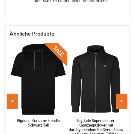
oder schicken Ihnen einen neuen Artikel.
Ähnliche Produkte
<
>
hirt
Bigdude Kurzarm-Hoodie
Bigdude Superleichter
Schwarz Tall
Kapuzenpullover mit
durchgehendem Reißverschluss
durc