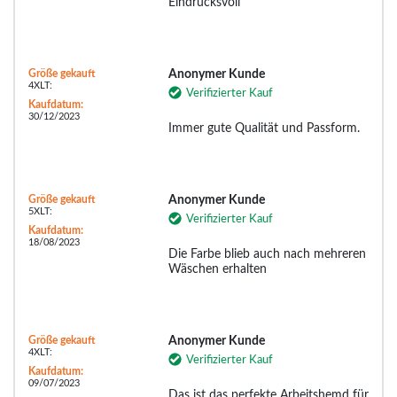
Eindrucksvoll
Größe gekauft
Anonymer Kunde
4XLT:
Verifizierter Kauf
Kaufdatum:
30/12/2023
Immer gute Qualität und Passform.
Größe gekauft
Anonymer Kunde
5XLT:
Verifizierter Kauf
Kaufdatum:
18/08/2023
Die Farbe blieb auch nach mehreren
Wäschen erhalten
Größe gekauft
Anonymer Kunde
4XLT:
Verifizierter Kauf
Kaufdatum:
09/07/2023
Das ist das perfekte Arbeitshemd für