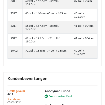
6XLT
60 zoll / 152.5cm - 62 zoll /
39 zoll / 99cm
157.5cm
7XLT
63 zoll / 160cm - 65 zoll / 165cm
40 zoll /
101.5cm
8XLT
66 zoll / 167.5cm - 68 zoll /
41 zoll / 104cm
172.5cm
9XLT
69 zoll / 175.5cm - 71 zoll /
41 zoll / 104cm
180.5cm
10XLT
72 zoll / 183cm - 74 zoll / 188cm
42 zoll /
106.5cm
Kundenbewertungen
Größe gekauft
Anonymer Kunde
4XLT:
Verifizierter Kauf
Kaufdatum:
03/01/2024