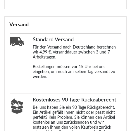
Versand
Standard
Versand
Für den Versand nach Deutschland berechnen
wir 4,99 €. Versanddauer zwischen 3 und 7
Arbeitstagen.
Bestellungen müssen vor 15 Uhr bei uns
eingehen, um noch am selben Tag versandt zu
werden.
Kostenloses 90 Tage Rückgaberecht
Bei uns haben Sie ein 90 Tage Rückgaberecht.
Ein Artikel gefällt Ihnen nicht oder passt nicht
perfekt? Kein Problem, Sie können den Artikel
kostenlos an uns zurücksenden und wir
erstatten Ihnen den vollen Kaufpreis zurück