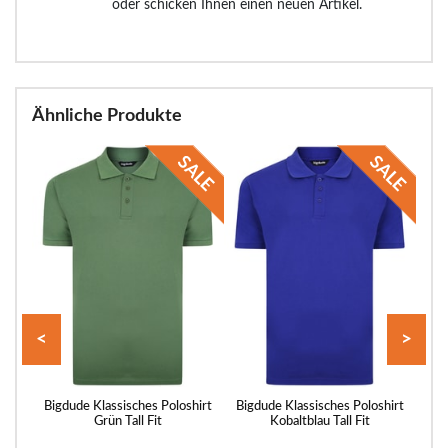
oder schicken Ihnen einen neuen Artikel.
Ähnliche Produkte
<
>
Bigdude Klassisches Poloshirt
Bigdude Klassisches Poloshirt
Bi
Tall
Grün Tall Fit
Kobaltblau Tall Fit