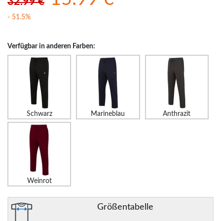
32.99 €
- 51.5%
Verfügbar in anderen Farben:
Schwarz
Marineblau
Anthrazit
Weinrot
Größentabelle