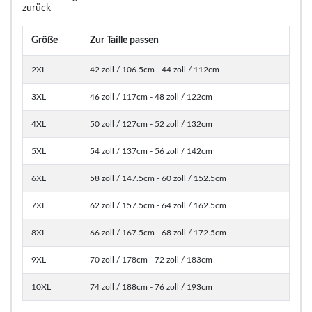
zurück
Größe
Zur Taille passen
2XL
42 zoll / 106.5cm - 44 zoll / 112cm
3XL
46 zoll / 117cm - 48 zoll / 122cm
4XL
50 zoll / 127cm - 52 zoll / 132cm
5XL
54 zoll / 137cm - 56 zoll / 142cm
6XL
58 zoll / 147.5cm - 60 zoll / 152.5cm
7XL
62 zoll / 157.5cm - 64 zoll / 162.5cm
8XL
66 zoll / 167.5cm - 68 zoll / 172.5cm
9XL
70 zoll / 178cm - 72 zoll / 183cm
10XL
74 zoll / 188cm - 76 zoll / 193cm