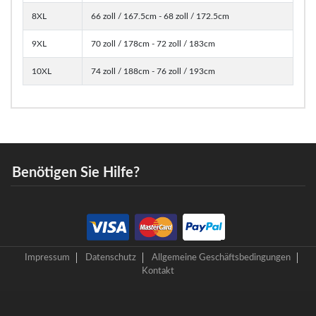
8XL
66 zoll / 167.5cm - 68 zoll / 172.5cm
9XL
70 zoll / 178cm - 72 zoll / 183cm
10XL
74 zoll / 188cm - 76 zoll / 193cm
Benötigen Sie Hilfe?
Impressum
Datenschutz
Allgemeine Geschäftsbedingungen
Kontakt