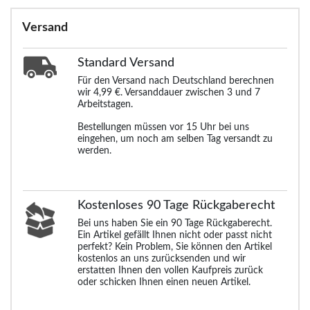
Versand
Standard
Versand
Für den Versand nach Deutschland berechnen
wir 4,99 €. Versanddauer zwischen 3 und 7
Arbeitstagen.
Bestellungen müssen vor 15 Uhr bei uns
eingehen, um noch am selben Tag versandt zu
werden.
Kostenloses 90 Tage Rückgaberecht
Bei uns haben Sie ein 90 Tage Rückgaberecht.
Ein Artikel gefällt Ihnen nicht oder passt nicht
perfekt? Kein Problem, Sie können den Artikel
kostenlos an uns zurücksenden und wir
erstatten Ihnen den vollen Kaufpreis zurück
oder schicken Ihnen einen neuen Artikel.