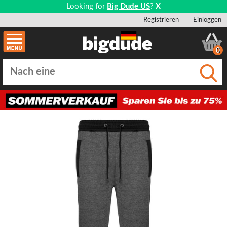
Looking for
Big Dude US
?
X
Registrieren
Einloggen
0
Einge