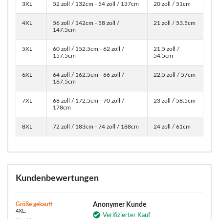
3XL
52 zoll / 132cm - 54 zoll / 137cm
20 zoll / 51cm
4XL
56 zoll / 142cm - 58 zoll /
21 zoll / 53.5cm
147.5cm
5XL
60 zoll / 152.5cm - 62 zoll /
21.5 zoll /
157.5cm
54.5cm
6XL
64 zoll / 162.5cm - 66 zoll /
22.5 zoll / 57cm
167.5cm
7XL
68 zoll / 172.5cm - 70 zoll /
23 zoll / 58.5cm
178cm
8XL
72 zoll / 183cm - 74 zoll / 188cm
24 zoll / 61cm
Kundenbewertungen
Größe gekauft
Anonymer Kunde
4XL:
Verifizierter Kauf