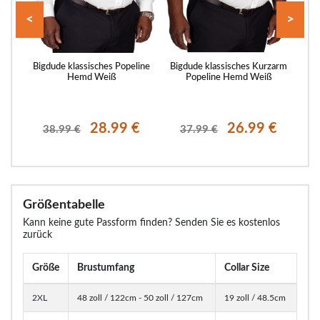
<
>
-
Bigdude klassisches Popeline
Bigdude klassisches Kurzarm
Bi
,
Hemd Weiß
Popeline Hemd Weiß
€
28.99 €
26.99 €
38.99 €
37.99 €
Größentabelle
Kann keine gute Passform finden? Senden Sie es kostenlos
zurück
Größe
Brustumfang
Collar Size
2XL
48 zoll / 122cm - 50 zoll / 127cm
19 zoll / 48.5cm