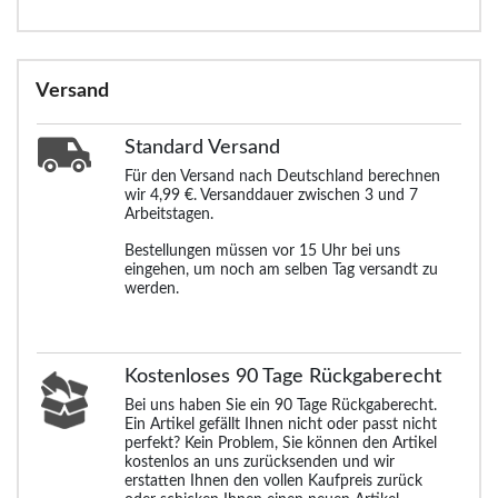
Versand
Standard
Versand
Für den Versand nach Deutschland berechnen
wir 4,99 €. Versanddauer zwischen 3 und 7
Arbeitstagen.
Bestellungen müssen vor 15 Uhr bei uns
eingehen, um noch am selben Tag versandt zu
werden.
Kostenloses 90 Tage Rückgaberecht
Bei uns haben Sie ein 90 Tage Rückgaberecht.
Ein Artikel gefällt Ihnen nicht oder passt nicht
perfekt? Kein Problem, Sie können den Artikel
kostenlos an uns zurücksenden und wir
erstatten Ihnen den vollen Kaufpreis zurück