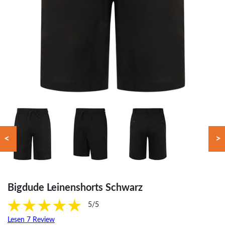
<
>
Bigdude Leinenshorts Schwarz
5/5
Lesen 7 Review