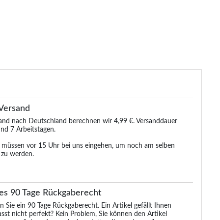
Versand
sand nach Deutschland berechnen wir 4,99 €. Versanddauer
nd 7 Arbeitstagen.
n müssen vor 15 Uhr bei uns eingehen, um noch am selben
 zu werden.
es 90 Tage Rückgaberecht
o
Bigdude 3/4-
Bigdude Jogginghose
Bigdude Joggingh
warz
Jogginghose mit Logo,
Schwarz
Marineblau
n Sie ein 90 Tage Rückgaberecht. Ein Artikel gefällt Ihnen
Schwarz
asst nicht perfekt? Kein Problem, Sie können den Artikel