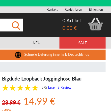
Kontakt
Registrieren
Einloggen
0 Artikel
0.00 €
Eingeben
NEU
SALE
Schnelle Lieferung innerhalb Deutschlands
Bigdude Loopback Jogginghose Blau
5/5
Lesen 3 Review
14.99 €
28.99 €
- 48%