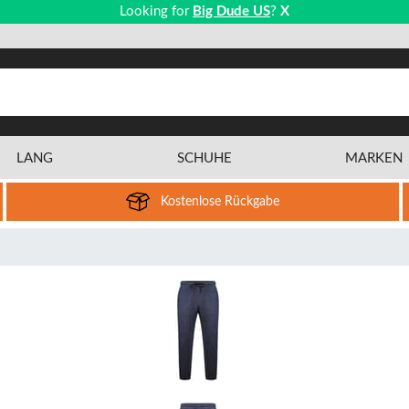
Looking for
Big Dude US
?
X
LANG
SCHUHE
MARKEN
Kostenlose Rückgabe