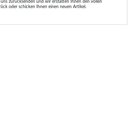
 uns zurücksenden und wir erstatten Ihnen den vollen
rück oder schicken Ihnen einen neuen Artikel.
99 €
19.99 €
21.99 €
19.9
32.99 €
32.99 €