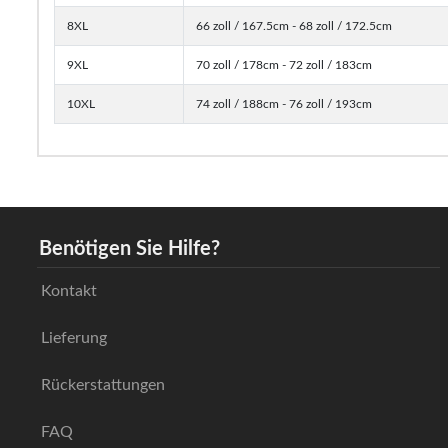
8XL
66 zoll / 167.5cm - 68 zoll / 172.5cm
9XL
70 zoll / 178cm - 72 zoll / 183cm
10XL
74 zoll / 188cm - 76 zoll / 193cm
Benötigen Sie Hilfe?
Kontakt
Lieferung
Rückerstattungen
FAQ