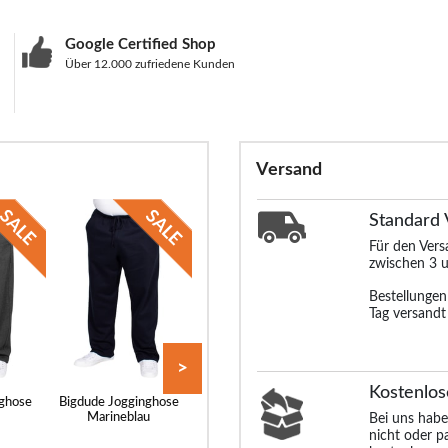
Google Certified Shop
Über 12.000 zufriedene Kunden
Versand
Standard
Für den Ver
zwischen 3 u
Bestellunge
Tag versandt
>
Kostenlos
nghose
Bigdude Jogginghose
Basic Joggers
Bigdude Carg
Marineblau
Doppelpack
Jogginghose Sch
Bei uns habe
Schwarz/Schwarz
nicht oder p