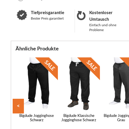
Tiefpreisgarantie
Kostenloser
Bester Preis garantiert
Umtausch
Einfach und ohne
Probleme
Ähnliche Produkte
<
erade
Bigdude Jogginghose
Bigdude Klassische
Bigdude Joggi
 Cargo-
Schwarz
Jogginghose Schwarz
Grau
en im
ck,