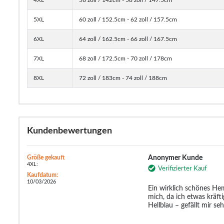
5XL
60 zoll / 152.5cm - 62 zoll / 157.5cm
6XL
64 zoll / 162.5cm - 66 zoll / 167.5cm
7XL
68 zoll / 172.5cm - 70 zoll / 178cm
8XL
72 zoll / 183cm - 74 zoll / 188cm
Kundenbewertungen
Größe gekauft
Anonymer Kunde
4XL:
Verifizierter Kauf
Kaufdatum:
10/03/2026
Ein wirklich schönes Hem
mich, da ich etwas kräfti
Hellblau – gefällt mir seh