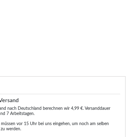
dude klassisches Popeline
Bigdude Oxford Hemd Weiß
Bigdude K
Hemd Hellblau
Popeline mit 
Karomu
28.99 €
25.99 €
38.99 €
38.99 €
24.99 €
Versand
sand nach Deutschland berechnen wir 4,99 €. Versanddauer
nd 7 Arbeitstagen.
n müssen vor 15 Uhr bei uns eingehen, um noch am selben
 zu werden.