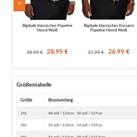
<
own-
Bigdude klassisches Popeline
Bigdude klassisches Kurzarm
arineblau
Hemd Weiß
Popeline Hemd Weiß
9 €
28.99 €
26.99 €
38.99 €
37.99 €
Größentabelle
Größe
Brustumfang
2XL
48 zoll / 122cm - 50 zoll / 127cm
3XL
52 zoll / 132cm - 54 zoll / 137cm
4XL
56 zoll / 142cm - 58 zoll / 147.5cm