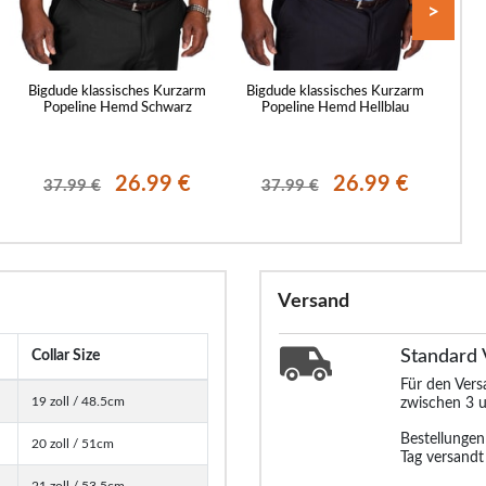
>
Bigdude klassisches Kurzarm
Bigdude klassisches Kurzarm
Big
Popeline Hemd Schwarz
Popeline Hemd Hellblau
26.99 €
26.99 €
37.99 €
37.99 €
Versand
Standard
Collar Size
Für den Ver
19 zoll / 48.5cm
zwischen 3 u
Bestellunge
20 zoll / 51cm
Tag versandt
21 zoll / 53.5cm