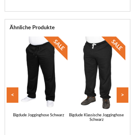
Ähnliche Produkte
<
>
ogo,
Bigdude Jogginghose Schwarz
Bigdude Klassische Jogginghose
B
Schwarz